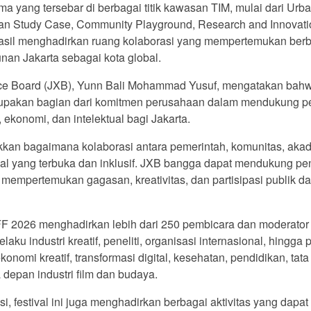
ma yang tersebar di berbagai titik kawasan TIM, mulai dari Urba
an Study Case, Community Playground, Research and Innovatio
rhasil menghadirkan ruang kolaborasi yang mempertemukan be
n Jakarta sebagai kota global.
nce Board (JXB), Yunn Bali Mohammad Yusuf, mengatakan bahw
erupakan bagian dari komitmen perusahaan dalam mendukung pe
ekonomi, dan intelektual bagi Jakarta.
ukkan bagaimana kolaborasi antara pemerintah, komunitas, akad
al yang terbuka dan inklusif. JXB bangga dapat mendukung peny
mpertemukan gagasan, kreativitas, dan partisipasi publik da
F 2026 menghadirkan lebih dari 250 pembicara dan moderator da
laku industri kreatif, peneliti, organisasi internasional, hing
ekonomi kreatif, transformasi digital, kesehatan, pendidikan, tat
epan industri film dan budaya.
, festival ini juga menghadirkan berbagai aktivitas yang dapat