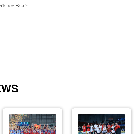
perience Board
EWS