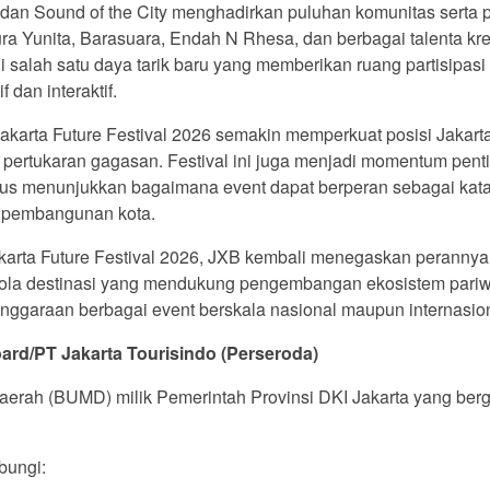
n Sound of the City menghadirkan puluhan komunitas serta p
ura Yunita, Barasuara, Endah N Rhesa, dan berbagai talenta kre
i salah satu daya tarik baru yang memberikan ruang partisipas
 dan interaktif.
karta Future Festival 2026 semakin memperkuat posisi Jakarta
an pertukaran gagasan. Festival ini juga menjadi momentum pen
igus menunjukkan bagaimana event dapat berperan sebagai ka
ah pembangunan kota.
akarta Future Festival 2026, JXB kembali menegaskan peranny
la destinasi yang mendukung pengembangan ekosistem pariwisat
enggaraan berbagai event berskala nasional maupun internasion
ard/PT Jakarta Tourisindo (Perseroda)
rah (BUMD) milik Pemerintah Provinsi DKI Jakarta yang berge
ubungi: