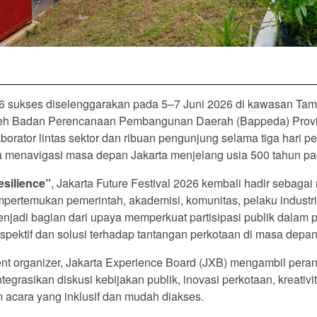
26 sukses diselenggarakan pada 5–7 Juni 2026 di kawasan Tama
eh Badan Perencanaan Pembangunan Daerah (Bappeda) Provinsi 
borator lintas sektor dan ribuan pengunjung selama tiga hari 
a menavigasi masa depan Jakarta menjelang usia 500 tahun p
esilience”
, Jakarta Future Festival 2026 kembali hadir sebaga
pertemukan pemerintah, akademisi, komunitas, pelaku industri k
enjadi bagian dari upaya memperkuat partisipasi publik dalam
spektif dan solusi terhadap tantangan perkotaan di masa depan
ent organizer, Jakarta Experience Board (JXB) mengambil per
grasikan diskusi kebijakan publik, inovasi perkotaan, kreativit
 acara yang inklusif dan mudah diakses.