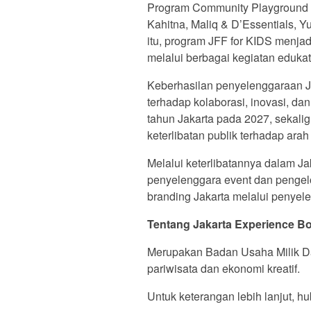
Program Community Playground da
Kahitna, Maliq & D’Essentials, Y
itu, program JFF for KIDS menjad
melalui berbagai kegiatan edukatif
Keberhasilan penyelenggaraan Ja
terhadap kolaborasi, inovasi, d
tahun Jakarta pada 2027, sekal
keterlibatan publik terhadap ar
Melalui keterlibatannya dalam J
penyelenggara event dan pengelo
branding Jakarta melalui penyel
Tentang Jakarta Experience Bo
Merupakan Badan Usaha Milik Dae
pariwisata dan ekonomi kreatif.
Untuk keterangan lebih lanjut, h