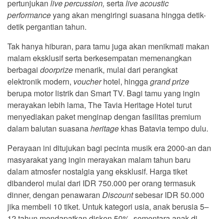
pertunjukan
live percussion,
serta
live acoustic
performance
yang akan mengiringi suasana hingga detik-
detik pergantian tahun.
Tak hanya hiburan, para tamu juga akan menikmati makan
malam eksklusif serta berkesempatan memenangkan
berbagai
doorprize
menarik, mulai dari perangkat
elektronik modern,
voucher
hotel, hingga
grand prize
berupa motor listrik dan Smart TV. Bagi tamu yang ingin
merayakan lebih lama, The Tavia Heritage Hotel turut
menyediakan paket menginap dengan fasilitas premium
dalam balutan suasana
heritage
khas Batavia tempo dulu.
Perayaan ini ditujukan bagi pecinta musik era 2000-an dan
masyarakat yang ingin merayakan malam tahun baru
dalam atmosfer nostalgia yang eksklusif. Harga tiket
dibanderol mulai dari IDR 750.000 per orang termasuk
dinner, dengan penawaran
Discount
sebesar IDR 50.000
jika membeli 10 tiket. Untuk kategori usia, anak berusia 5–
12 tahun mendapatkan diskon 50%, sementara anak di